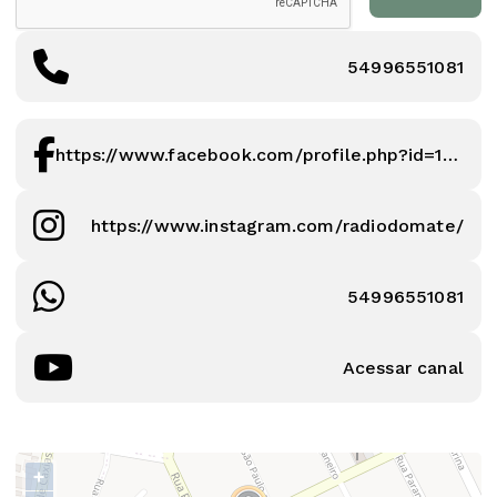
54996551081
https://www.facebook.com/profile.php?id=100091454124480
https://www.instagram.com/radiodomate/
54996551081
Acessar canal
+