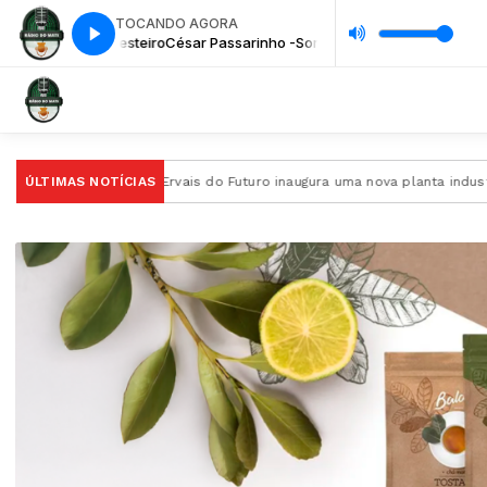
TOCANDO AGORA
ho -Sonho eresteiro
César Passarinho -Sonho eresteiro
rva-Mate
ÚLTIMAS NOTÍCIAS
A Ervais do Futuro inaugura uma nova planta industrial