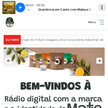
08:00 - 09:00
Mateus Barato
Querência em Canto com Mateus Barato
Querência em Canto - 16
Menu
A Ervais do Futuro inaugura uma nova planta industrial de proces
ÚLTIMAS