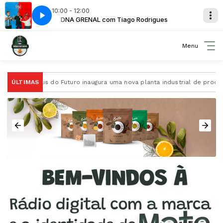
10:00 - 12:00
es
DNA GRENAL com Tiago Rodrigues
Spot Erva-Mate Tomelero
Menu
A Ervais do Futuro inaugura uma nova planta industrial de processam
ÚLTIMAS